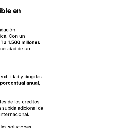
ible en
adación
ica. Con un
1 a 1.500 millones
ecesidad de un
nibilidad y dirigidas
 porcentual anual
,
es de los créditos
 subida adicional de
 internacional.
 las soluciones