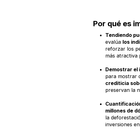
Por qué es i
Tendiendo pue
evalúa
los in
reforzar los pe
más atractiva 
Demostrar el 
para mostrar 
crediticia so
preservan la n
Cuantificació
millones de d
la deforestaci
inversiones en