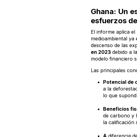
Ghana: Un es
esfuerzos de 
El informe aplica e
medioambiental ya 
descenso de las ex
en 2023
debido a l
modelo financiero 
Las principales con
Potencial de
a la deforest
lo que supond
Beneficios fis
de carbono y l
la calificació
A
diferencia d