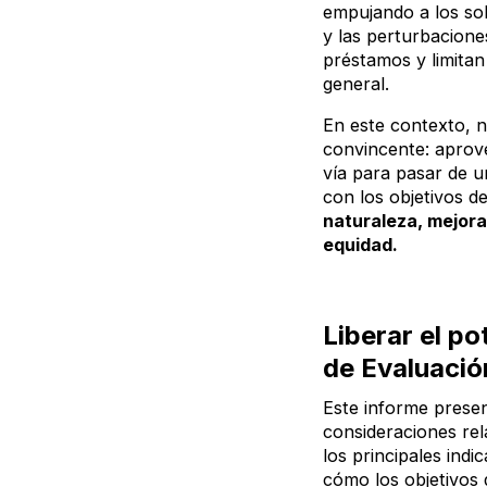
empujando a los sob
y las perturbacione
préstamos y limitan 
general.
En este contexto, n
convincente: apro
vía para pasar de un
con los objetivos d
naturaleza, mejorar
equidad.
Liberar el po
de Evaluació
Este informe prese
consideraciones rela
los principales indi
cómo los objetivos 