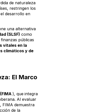
rdida de naturaleza
ses, restringen los
 el desarrollo en
one una alternativa
idad (SLSF)
como
s finanzas públicas
 vitales en la
os climáticos y de
leza: El Marco
a (FIMA
), que
integra
soberana. Al evaluar
cio, FIMA demuestra
cción de la