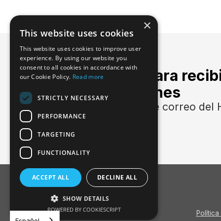
×
This website uses cookies
This website uses cookies to improve user
experience. By using our website you
consent to all cookies in accordance with
Inscríbase para recib
our Cookie Policy.
Read more
actualizaciones
STRICTLY NECESSARY
Únase a la lista de correo del 
PERFORMANCE
de su trabajo.
TARGETING
FUNCTIONALITY
ACCEPT ALL
DECLINE ALL
SHOW DETAILS
POWERED BY COOKIESCRIPT
Política
Español