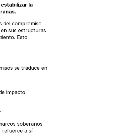
estabilizar la
beranas.
és del compromiso
) en sus estructuras
miento. Esto
omisos se traduce en
de impacto.
o.
s marcos soberanos
e refuerce a sí