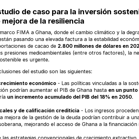
tudio de caso para la inversión sosten
mejora de la resiliencia
l marco FIMA a Ghana, donde el cambio climático y la degr
están pasando una elevada factura a la estabilidad económ
portaciones de cacao de
2.800 millones de dólares en 202
as presiones medioambientales (entre otros factores), la n
sostenible es urgente.
clusiones del estudio son las siguientes:
 crecimiento económico
- Las políticas vinculadas a la soste
ación podrían aumentar el PIB de Ghana hasta
en un punto
ría
un incremento acumulado del PIB del 18% en 2050
.
cales y de calificación crediticia
- Los ingresos procedent
a mejora de la gestión de la deuda podrían contribuir a una
n soberana, mejorando el acceso de Ghana a la financiación
e las estrategias convencionales de crecimiento extractivo,