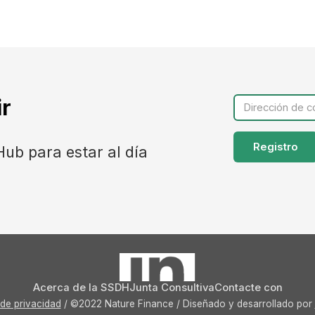
ir
Hub para estar al día
Acerca de la SSDH
Junta Consultiva
Contacte con
 de privacidad
/ ©2022 Nature Finance / Diseñado y desarrollado por