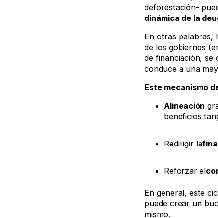
deforestación- pu
dinámica de la deu
En otras palabras,
de los gobiernos (e
de financiación, se 
conduce a una mayo
Este mecanismo d
‍Alineación
gra
beneficios tang
‍Redirigir la
fin
‍Reforzar el
co
En general, este ci
puede crear un bucle
mismo.