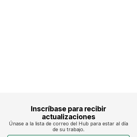
Martina Tamvakou
Martina es Gerente de Programa del Centro de Deuda Soberana
Sostenible. Su trayectoria siempre ha estado marcada por su pasión
por desafiar las normas sociales e impulsar el cambio hacia un mundo
más justo y sostenible. Es licenciada en Ciencias Políticas por la
Universidad de Estocolmo. Anteriormente, trabajó como Gerente de
Proyectos y Asistente Administrativa, y dedicó cinco años a la Escuela
de Economía de Estocolmo antes de trabajar con éxito como freelance
durante dos años. Su experiencia en gestión de proyectos, apoyo
administrativo y coordinación de programas refleja un enfoque ágil e
innovador, que garantiza operaciones eficientes y resultados exitosos.
Martina reside en Estocolmo, Suecia.
Inscríbase para recibir
actualizaciones
Únase a la lista de correo del Hub para estar al día
de su trabajo.