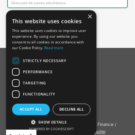
×
This website uses cookies
This website uses cookies to improve user
experience. By using our website you
consent to all cookies in accordance with
our Cookie Policy.
Read more
STRICTLY NECESSARY
PERFORMANCE
TARGETING
FUNCTIONALITY
Acerca de la SSDH
ACCEPT ALL
DECLINE ALL
Junta Consultiva
Contacte con
SHOW DETAILS
Política de privacidad
/ ©2022 Nature Finance /
POWERED BY COOKIESCRIPT
Diseñado y desarrollado por
Adopter